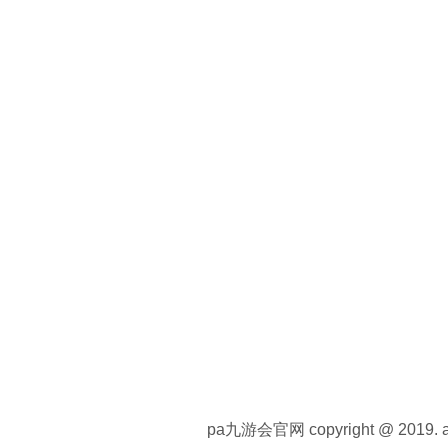
pa九游会官网 copyright @ 2019. all 