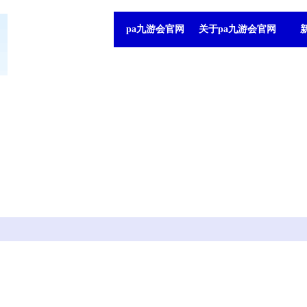
pa九游会官网
关于pa九游会官网