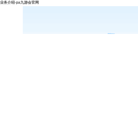
业务介绍-pa九游会官网