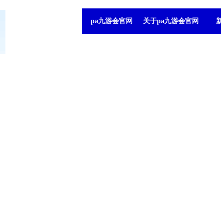
pa九游会官网
关于pa九游会官网