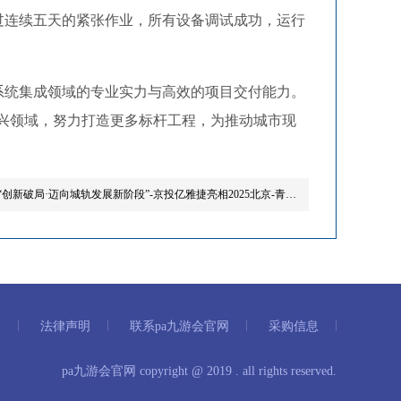
过连续五天的紧张作业，所有设备调试成功，运行
系统集成领域的专业实力与高效的项目交付能力。
新兴领域，努力打造更多标杆工程，为推动城市现
“创新破局·迈向城轨发展新阶段”-京投亿雅捷亮相2025北京-青岛国际城轨展
图
法律声明
联系pa九游会官网
采购信息
pa九游会官网 copyright @ 2019 . all rights reserved.