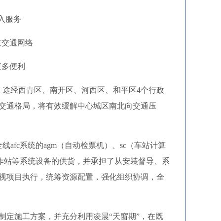
入服务
道交通网络
更多便利
站，途经西青区、南开区、河西区、和平区4个行政
交通格局，将有效缓解中心城区南北向交通压
afc系统的agm（自动检票机）、sc（车站计算
工作站等系统设备的供货，并承担了从安装督导、系
视项目执行，统筹资源配置，强化组织协调，全
制定施工方案，并充分利用凌晨“天窗期”，在既