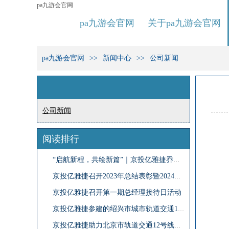
pa九游会官网
pa九游会官网
关于pa九游会官网
pa九游会官网
新闻中心
公司新闻
公司新闻
阅读排行
“启航新程，共绘新篇”｜京投亿雅捷乔迁新址 双办公区布局助力未来新发展
京投亿雅捷召开2023年总结表彰暨2024年工作部署会
京投亿雅捷召开第一期总经理接待日活动
京投亿雅捷参建的绍兴市城市轨道交通1号线主线工程荣获国家优质工程奖
京投亿雅捷助力北京市轨道交通12号线、昌平线南延一期剩余段(西土城一蓟门桥)及昌平线南延朱房北站开通试运营