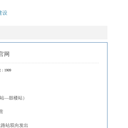
建设
官网
：1909
路站—鼓楼站）
营
达路站双向发出