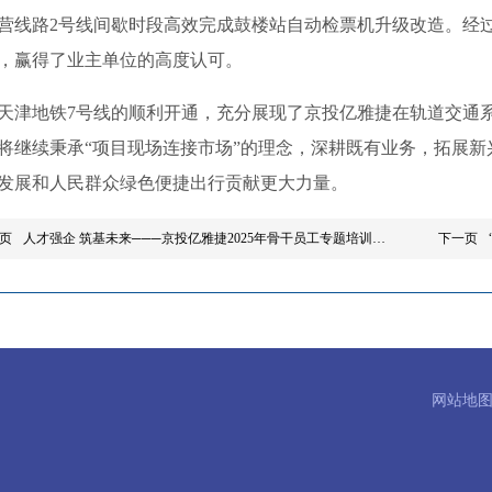
营线路2号线间歇时段高效完成鼓楼站自动检票机升级改造。经
，赢得了业主单位的高度认可。
天津地铁7号线的顺利开通，充分展现了京投亿雅捷在轨道交通
将继续秉承“项目现场连接市场”的理念，深耕既有业务，拓展
发展和人民群众绿色便捷出行贡献更大力量。
页
人才强企 筑基未来───京投亿雅捷2025年骨干员工专题培训成功实施
下一页
网站地