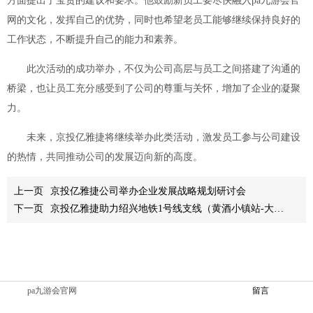
方面提出了宝贵的建议和要求。他鼓励新员工要尽快融入pa九游会官
网的文化，发挥自己的优势，同时也希望老员工能够继续保持良好的
工作状态，不断提升自己的能力和素养。
此次活动的成功举办，不仅为公司高层与员工之间搭建了沟通的
桥梁，也让员工充分感受到了公司的尊重与关怀，增加了企业的凝聚
力。
未来，京投亿雅捷将继续举办此类活动，激发员工参与公司建设
的热情，共同推动公司的发展迈向新的高度。
上一页
京投亿雅捷公司举办企业发展战略规划研讨会
下一页
京投亿雅捷助力绍兴地铁1号线支线（黄酒小镇站-大庆寺站）开通运营
网站地图
pa九游会官网
留言