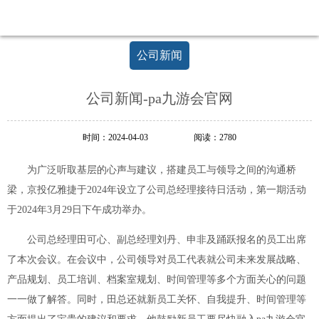
足
新
起
公司新闻
点，
开
创
公司新闻-pa九游会官网
新
局
面
时间：2024-04-03
阅读：2780
为广泛听取基层的心声与建议，搭建员工与领导之间的沟通桥
梁，京投亿雅捷于2024年设立了公司总经理接待日活动，第一期活动
于2024年3月29日下午成功举办。
公司总经理田可心、副总经理刘丹、申非及踊跃报名的员工出席
了本次会议。在会议中，公司领导对员工代表就公司未来发展战略、
产品规划、员工培训、档案室规划、时间管理等多个方面关心的问题
一一做了解答。同时，田总还就新员工关怀、自我提升、时间管理等