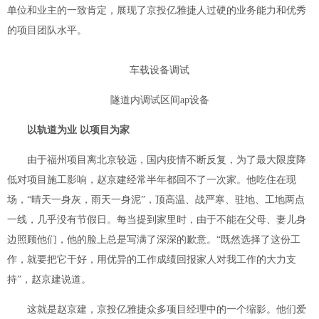
单位和业主的一致肯定，展现了京投亿雅捷人过硬的业务能力和优秀
的项目团队水平。
车载设备调试
隧道内调试区间ap设备
以轨道为业 以项目为家
由于福州项目离北京较远，国内疫情不断反复，为了最大限度降
低对项目施工影响，赵京建经常半年都回不了一次家。他吃住在现
场，“晴天一身灰，雨天一身泥”，顶高温、战严寒、驻地、工地两点
一线，几乎没有节假日。每当提到家里时，由于不能在父母、妻儿身
边照顾他们，他的脸上总是写满了深深的歉意。“既然选择了这份工
作，就要把它干好，用优异的工作成绩回报家人对我工作的大力支
持”，赵京建说道。
这就是赵京建，京投亿雅捷众多项目经理中的一个缩影。他们爱