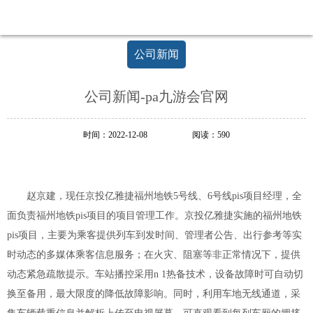
足
新
起
公司新闻
点，
开
创
公司新闻-pa九游会官网
新
局
面
时间：2022-12-08
阅读：590
赵京建，现任京投亿雅捷福州地铁5号线、6号线pis项目经理，全
面负责福州地铁pis项目的项目管理工作。京投亿雅捷实施的福州地铁
pis项目，主要为乘客提供列车到发时间、管理者公告、出行参考等实
时动态的多媒体乘客信息服务；在火灾、阻塞等非正常情况下，提供
动态紧急疏散提示。车站播控采用n 1热备技术，设备故障时可自动切
换至备用，最大限度的降低故障影响。同时，利用车地无线通道，采