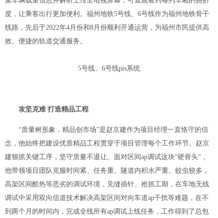
集车辆载重信息并解析上传至电视屏幕，可直观看到每列车厢的拥挤
度，让乘客出行更加便利。福州地铁5号线、6号线作为福州地铁骨干
线路，先后于2022年4月份和8月份顺利开通运营，为福州市民提供高
效、便捷的轨道交通服务。
5号线、6号线pis系统
攻坚克难 打造精品工程
“质量树形象，精品创市场”是赵京建作为项目经理一直恪守的信
念，他始终把建设优质精品工程贯穿于项目管理每个工作环节。赵京
建狠抓关键工序，坚守质量不退让。面对区间ap调试这块“硬骨头”，
他带领项目团队克服时间紧、任务重、隧道内积水严重、蚊虫较多，
高架区间酷热等恶劣的调试环境，见缝插针、抢抓工期，在车地无线
调试中采用双向信道技术解决高架区间对向车道ap干扰等难题，在不
到两个月的时间内，完成全线所有ap调试上线任务，工作得到了总包