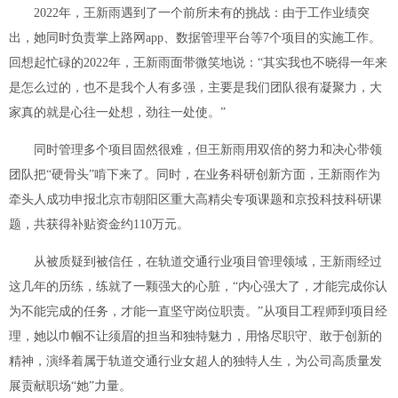
2022年，王新雨遇到了一个前所未有的挑战：由于工作业绩突
出，她同时负责掌上路网app、数据管理平台等7个项目的实施工作。
回想起忙碌的2022年，王新雨面带微笑地说：“其实我也不晓得一年来
是怎么过的，也不是我个人有多强，主要是我们团队很有凝聚力，大
家真的就是心往一处想，劲往一处使。”
同时管理多个项目固然很难，但王新雨用双倍的努力和决心带领
团队把“硬骨头”啃下来了。同时，在业务科研创新方面，王新雨作为
牵头人成功申报北京市朝阳区重大高精尖专项课题和京投科技科研课
题，共获得补贴资金约110万元。
从被质疑到被信任，在轨道交通行业项目管理领域，王新雨经过
这几年的历练，练就了一颗强大的心脏，“内心强大了，才能完成你认
为不能完成的任务，才能一直坚守岗位职责。”从项目工程师到项目经
理，她以巾帼不让须眉的担当和独特魅力，用恪尽职守、敢于创新的
精神，演绎着属于轨道交通行业女超人的独特人生，为公司高质量发
展贡献职场“她”力量。