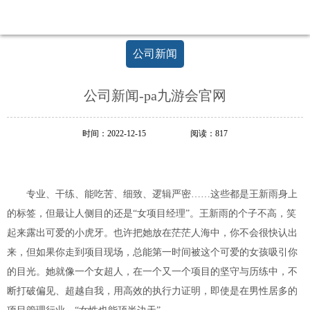
足
新
起
公司新闻
点，
开
创
公司新闻-pa九游会官网
新
局
面
时间：2022-12-15
阅读：817
专业、干练、能吃苦、细致、逻辑严密……这些都是王新雨身上
的标签，但最让人侧目的还是“女项目经理”。王新雨的个子不高，笑
起来露出可爱的小虎牙。也许把她放在茫茫人海中，你不会很快认出
来，但如果你走到项目现场，总能第一时间被这个可爱的女孩吸引你
的目光。她就像一个女超人，在一个又一个项目的坚守与历练中，不
断打破偏见、超越自我，用高效的执行力证明，即使是在男性居多的