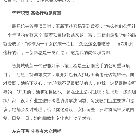
项目管理行业，“女性也能顶半边天”。
坚守职责 高效行动见真章
最开始去管理项目时，王新雨很容易受到质疑：“怎么你们公司让
一个年轻的女孩来？”随着项目经验越来越丰富，王新雨最常听到的话
就变成了：“你作为一个女的来干项目，怎么这么能吃苦！”每次听到
这样的话，王新雨总是一笑而过：“这是我的岗位职责啊。”
智慧城轨新一代智能列车示范工程是王新雨接手的公司重点项
目，工期短、协调难度大，最开始也有人担心王新雨是否能胜任。面
对质疑，她暗下决心，“也许我不是最聪明的人，但我一定是最踏实可
靠的。”开工前，她和项目团队一起在业主公司驻场；进场后，多次组
织厂家、设计和业主进行沟通协调解决问题。每次收到业主要求和提
议，她都会及时处理，给出优化建议、安排调整，及时将成果反馈回
复。日复一日，她的细致和专业也打动了对方。
左右开弓 分身有术立榜样