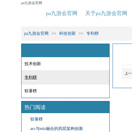
pa九游会官网
pa九游会官网
关于pa九游会官网
pa九游会官网
科技创新
专利榜
技术创新
上一
专利榜
软著榜
热门阅读
软著榜
acc与mlc融合的四层架构创新