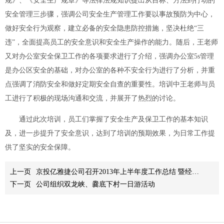
规》、《安全生产规章》等法律法规知识提出从目标、方法到行动的
安全管理三步骤，强调公司安全生产管理工作要以事故预防为中心，
做好安全行为观察，建立必备的安全隐患防控措施，坚决杜绝“三
违”，全面提高员工的安全意识和安全生产操作的能力。随后，王老师
又对办公室安全保卫工作的各项要求进行了介绍，强调办公室5s管理
是办公区安全的基础，对办公室的各种不安全行为进行了分析，并重
点强调了消防安全和做好定期安全自查的重要性。培训中王老师与员
工进行了积极的现场沟通和交流，并展开了热烈的讨论。
通过此次培训，员工们掌握了安全生产及保卫工作的基本知识
及，进一步提升了安全意识，达到了培训的预期效果，为日常工作提
供了坚实的安全保障。
上一页
京投亿雅捷公司召开2013年上半年度工作总结 暨经营分析会
下一页
公司组织双龙峡、爨底下村一日游活动