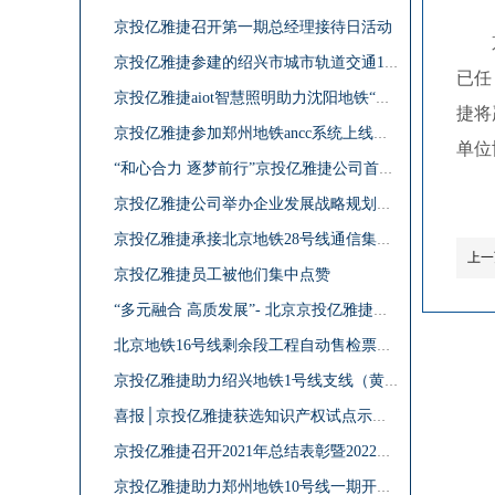
京投亿雅捷召开第一期总经理接待日活动
京投亿雅捷参建的绍兴市城市轨道交通1号线主线工程荣获国家优质工程奖
已任
京投亿雅捷aiot智慧照明助力沈阳地铁“绿智融合”发展 ――沈阳地铁1号线智慧照明项目交付运行
捷将
京投亿雅捷参加郑州地铁ancc系统上线启动仪式
单位
“和心合力 逐梦前行”京投亿雅捷公司首届职工趣味运动会成功举办
京投亿雅捷公司举办企业发展战略规划研讨会
京投亿雅捷承接北京地铁28号线通信集成项目
上一
京投亿雅捷员工被他们集中点赞
“多元融合 高质发展”- 北京京投亿雅捷亮相2024北京-南京国际城轨展
北京地铁16号线剩余段工程自动售检票系统竣工验收
京投亿雅捷助力绍兴地铁1号线支线（黄酒小镇站-大庆寺站）开通运营
喜报│京投亿雅捷获选知识产权试点示范单位
京投亿雅捷召开2021年总结表彰暨2022年工作部署会
京投亿雅捷助力郑州地铁10号线一期开通试运营