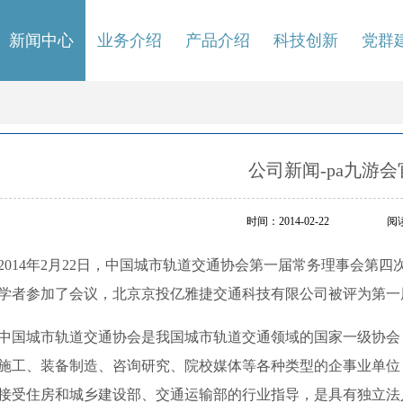
新闻中心
业务介绍
产品介绍
科技创新
党群
公司新闻-pa九游会
新
时间：2014-02-22
阅读
闻
中
2014年2月22日，中国城市轨道交通协会第一届常务理事会第
心
学者参加了会议，北京京投亿雅捷交通科技有限公司被评为第一
立
足
新
中国城市轨道交通协会是我国城市轨道交通领域的国家一级协会
起
施工、装备制造、咨询研究、院校媒体等各种类型的企事业单位
点，
开
接受住房和城乡建设部、交通运输部的行业指导，是具有独立法