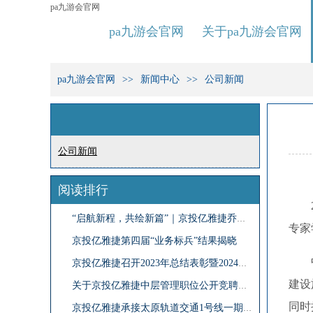
pa九游会官网
pa九游会官网
关于pa九游会官网
pa九游会官网
新闻中心
公司新闻
公司新闻
阅读排行
“启航新程，共绘新篇”｜京投亿雅捷乔迁新址 双办公区布局助力未来新发展
专家
京投亿雅捷第四届“业务标兵”结果揭晓
京投亿雅捷召开2023年总结表彰暨2024年工作部署会
建设
关于京投亿雅捷中层管理职位公开竞聘结果的公示
同时
京投亿雅捷承接太原轨道交通1号线一期工程自动售检票系统工程