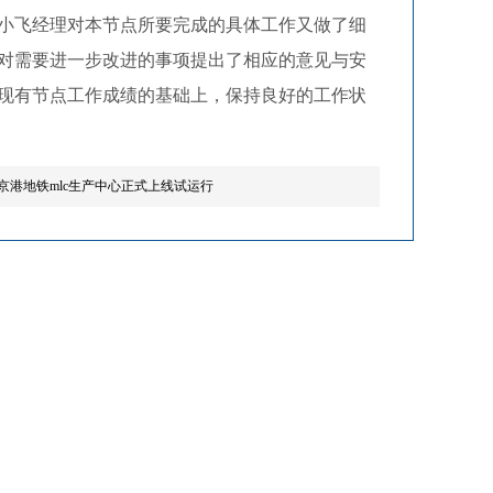
小飞经理对本节点所要完成的具体工作又做了细
对需要进一步改进的事项提出了相应的意见与安
现有节点工作成绩的基础上，保持良好的工作状
京港地铁mlc生产中心正式上线试运行