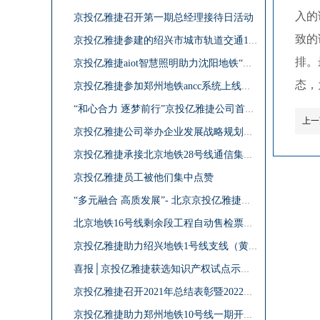
入的
京投亿雅捷召开第一期总经理接待日活动
致的
京投亿雅捷参建的绍兴市城市轨道交通1号线主线工程荣获国家优质工程奖
排。
京投亿雅捷aiot智慧照明助力沈阳地铁“绿智融合”发展 ――沈阳地铁1号线智慧照明项目交付运行
态，
京投亿雅捷参加郑州地铁ancc系统上线启动仪式
“和心合力 逐梦前行”京投亿雅捷公司首届职工趣味运动会成功举办
上一
京投亿雅捷公司举办企业发展战略规划研讨会
京投亿雅捷承接北京地铁28号线通信集成项目
京投亿雅捷员工被他们集中点赞
“多元融合 高质发展”- 北京京投亿雅捷亮相2024北京-南京国际城轨展
北京地铁16号线剩余段工程自动售检票系统竣工验收
京投亿雅捷助力绍兴地铁1号线支线（黄酒小镇站-大庆寺站）开通运营
喜报│京投亿雅捷获选知识产权试点示范单位
京投亿雅捷召开2021年总结表彰暨2022年工作部署会
京投亿雅捷助力郑州地铁10号线一期开通试运营