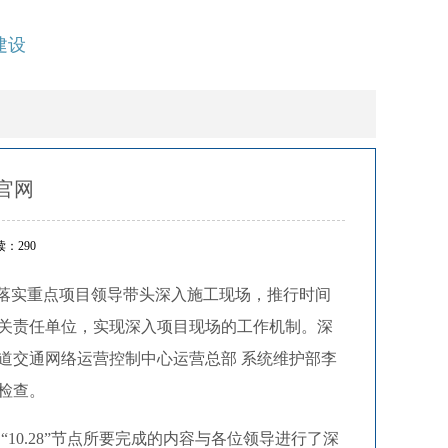
建设
官网
：290
面落实重点项目领导带头深入施工现场，推行时间
关责任单位，实现深入项目现场的工作机制。深
道交通网络运营控制中心运营总部 系统维护部李
了检查。
10.28”节点所要完成的内容与各位领导进行了深