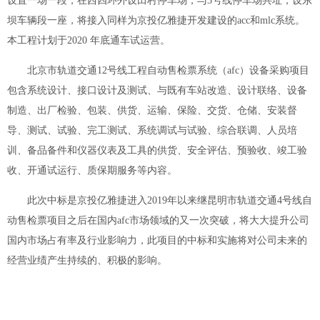
设置一场一段，在西四环外设田村停车场，与3号线停车场共址，设东
坝车辆段一座，将接入同样为京投亿雅捷开发建设的acc和mlc系统。
本工程计划于2020 年底通车试运营。
北京市轨道交通12号线工程自动售检票系统（afc）设备采购项目
包含系统设计、接口设计及测试、与既有车站改造、设计联络、设备
制造、出厂检验、包装、供货、运输、保险、交货、仓储、安装督
导、测试、试验、完工测试、系统调试与试验、综合联调、人员培
训、备品备件和仪器仪表及工具的供货、安全评估、预验收、竣工验
收、开通试运行、质保期服务等内容。
此次中标是京投亿雅捷进入2019年以来继昆明市轨道交通4号线自
动售检票项目之后在国内afc市场领域的又一次突破，将大大提升公司
国内市场占有率及行业影响力，此项目的中标和实施将对公司未来的
经营业绩产生持续的、积极的影响。