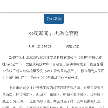
足
新
起
公司新闻
点，
开
创
公司新闻-pa九游会官网
新
局
面
时间：2019-05-23
阅读：526
2019年5月, 北京京投亿雅捷交通科技有限公司（简称“京投亿雅
捷”或“公司”）, 凭借成熟技术和丰富经验，成功中标北京市轨道交通
12号线工程自动售检票系统（afc）设备采购项目，中标金额为人民币
110,163,496.17元，为公司2019年市场工作再创佳绩。
北京市轨道交通12号线工程西起西四环五路桥南，东至东坝管庄
路西口。经过海淀区、西城区、东城区、朝阳区四个城区。12号线正
线全长为29.3km，全部为地下线，共设21座车站，其中换乘站15座，