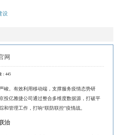
建设
官网
：445
严峻。有效利用移动端，支撑服务疫情态势研
京投亿雅捷公司通过整合多维度数据源，打破平
踪和管理工作，打响“联防联控”疫情战。
联治