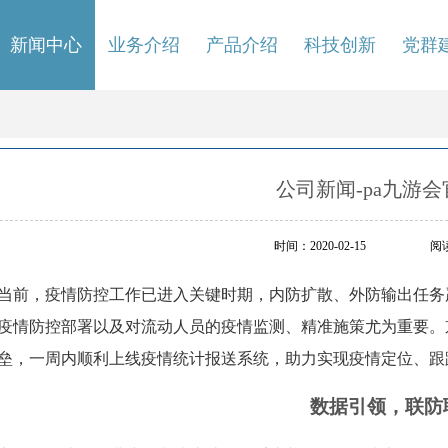
新闻中心
业务介绍
产品介绍
科技创新
党群
公司新闻-pa九游会
新
时间：2020-02-15
阅读
闻
中
当前，疫情防控工作已进入关键时期，内防扩散、外防输出任务
心
疫情防控部署以及对流动人员的疫情监测、精准施策尤为重要。
立
足
垒，一周内顺利上线疫情统计报送系统，助力实现疫情定位、跟
新
起
数据引领，联防
点，
开