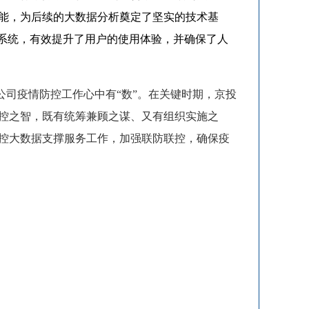
能，为后续的大数据分析奠定了坚实的技术基
a系统，有效提升了用户的使用体验，并确保了人
公司疫情防控工作心中有“数”。在关键时期，京投
控之智，既有统筹兼顾之谋、又有组织实施之
控大数据支撑服务工作，加强联防联控，确保疫