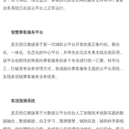
台，信号系统、综合监控、乘客pa九游会官网的服务支持等24个重要
业务系统已在该云平台上正常运行。
智慧乘客服务平台
是京投亿雅捷基于新一代城轨云平台开发的真正集约化、聚合
化、一体化、生态化的中心平台，并率先在北京冬奥支线全面应用。
该平台创新性的将面向乘客服务的多个专业进行统一汇聚、科学分
工，打破原有业务管理方式，形成面向乘客服务主题的云平台系统，
实现多层级乘客服务业务统筹。
客流预测系统
是京投亿雅捷基于大数据云平台结合人工智能技术创新实践的数
据融合，数据赋能，自主学习，预测预警，辅助应急，辅助科学新线