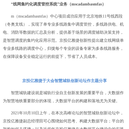
“线网集约化调度管控系统”业务（mscadambasmfas）
m（mscadambasmfas）中心项目成功应用于北京地铁11号线西段
（冬奥支线），实现了单专业多线路集中调度管控，多线路供电、机
电、消防等数据的汇总及分析，提供基于场景的调度辅助决策支持，
是智慧调度的集约化应用示范。京投亿雅捷创新性提出建立线网级单
专业多线路的调度中心，归拢每个专业的设备专家为多条线路服务，
在保障设备安全稳定运行的前提下，节省了人员成本。
京投亿雅捷于大会智慧城轨创新论坛作主题分享
智慧城轨建设就是城轨行业自主创新发展的重要平台，大数据作
为智慧地铁重要部分的体现，大数据平台的构建和落地尤为关键。
2021年10月10日上午，在本次高峰论坛的智慧城轨创新论坛中，
京投亿雅捷副总经理田可心围绕如何思考、构建大数据平台；平台的