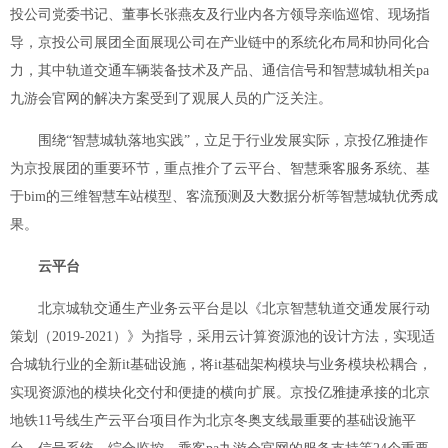
投公司党委书记、董事长张燕友及行业内各方领导亲临巡馆、现场指
导，京投公司展团全面展现公司在产业链中的系统化布局和协同化合
力，其中轨道交通车辆装备技术及产品、通信信号和智慧城轨相关pa
九游会官网的解决方案受到了观展人员的广泛关注。
围绕“智慧城轨落地实践”，立足于行业发展实际，京投亿雅捷作
为京投展团的重要环节，重点推介了云平台、智慧乘客服务系统、基
于bim的三维智慧车站模型、客流预测及大数据分析等智慧城轨优秀成
果。
云平台
北京城轨交通生产业务云平台是以《北京智慧轨道交通发展行动
策划（2019-2021）》为指导，采用云计算资源池的设计方法，实现适
合城轨行业的全新it基础设施，将it基础架构模块与业务模块松耦合，
实现资源池的模块化交付和便捷的横向扩展。京投亿雅捷承接的北京
地铁11号线生产云平台项目作为北京冬奥支线最重要的基础设施平