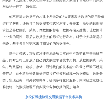
架构如何去搭建；以及近些年京投亿雅捷在大数据平台建设中的实践
与总结进行了主题分享。
他不仅对大数据平台构建中所涉及的8大要素和大数据的应用价值
进行了解析，还探讨了数据需求模式的演变，并提出：新型的数据需
求就是将数据统一采集，做数据的标准、数据存储及建模，让数据带
上业务的属性，最后以数据服务的形式进行发布。对于业务场景需求
来说，基于各自的需求来订阅我们的数据服务。
基于此模式，京投亿雅捷在地铁项目实施中不断孵化完善自研产
品，同时公司已形成了自己的大数据平台技术架构。从数据的统一采
集，到数据统一建模、存储，通过我们的技术能力和业务经验不断完
善产品，首创将地铁数据进行切片打标签形成统一数据模型，数据分
类，实现业务，对外实现共享，提供多样化的服务，同时经过京投亿
雅捷统一的数据治理平台实现业务和数据的同步销存。
京投亿雅捷轨道交通数据平台技术架构