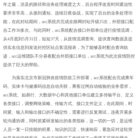
年之最，涉及的路径和业务处理难度之大，后台程序改造时间紧迫性
要求非常高，从接到通知、连续日夜奋战，实现了后台的业务处理功
能，在此封站期间，acc系统共完成全路网封站升级25次，外部接口配
合工作30多次。与此同时，acc系统配合接口外部单位进行疫情流调，
从4月底到5月31日，短短37天，从疫情流调查询、提供查询数据及提
供实名信息到发送封控区站点客流报表，为了能够及时配合查询轨
迹，acc运维团队不分昼夜配合外部接口单位，acc系统为此次疫情防控
提供了巨大的帮助。
为落实北京市新冠肺炎疫情防疫工作部署，acc系统配合完成乘车
码、实体卡与健康码信息自动关联，乘客过闸自动核验的业务需求，
acc系统、如易行、大数据中心和其他接口单位建立多传输平台、定义
各类接口，调整网络策略、传输方式、接口文件定义，在此期间，时
间紧、输入和输出接口的不确定性，需要进行反复测试，连夜开展多
轮沟通协调，同时抓紧研发输出的各类指标，这一切的一切，是运维
人员一复一日技能的积累，知识的沉淀，快速响应，紧急应对这轮突