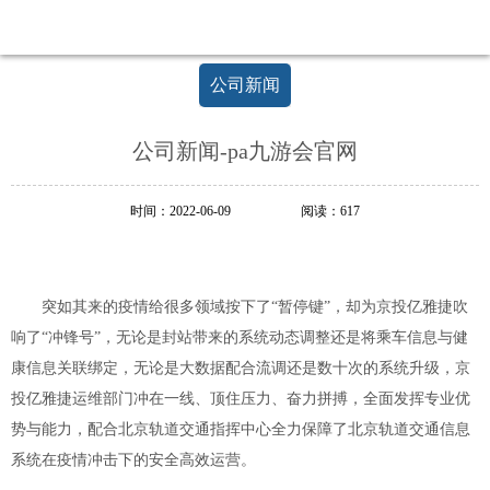
足
新
起
公司新闻
点，
开
创
公司新闻-pa九游会官网
新
局
面
时间：2022-06-09
阅读：617
突如其来的疫情给很多领域按下了“暂停键”，却为京投亿雅捷吹
响了“冲锋号”，无论是封站带来的系统动态调整还是将乘车信息与健
康信息关联绑定，无论是大数据配合流调还是数十次的系统升级，京
投亿雅捷运维部门冲在一线、顶住压力、奋力拼搏，全面发挥专业优
势与能力，配合北京轨道交通指挥中心全力保障了北京轨道交通信息
系统在疫情冲击下的安全高效运营。