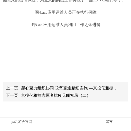
如其来的疫情风波，为北京的防疫工作铸就了一面坚不可摧的壁垒。
图4.acc应用运维人员正在执行保障
图5.acc应用运维人员利用工作之余进餐
上一页
凝心聚力组织协同 攻坚克难精细实施 —京投亿雅捷助力绍兴地铁1号线顺利开通试运营
下一页
京投亿雅捷志愿者抗疫见闻实录（二）
pa九游会官网
留言
网站地图