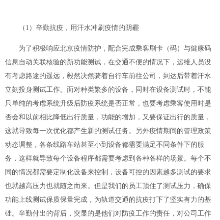
（1）辛勤抗疫，用汗水冲刷疫情的阴霾
为了积极响应北京疫情防护，配合完成乘客刷卡（码）与健康码
信息自动关联核验的新功能测试，在交通不便的情况下，运维人员没
有考虑路途的遥远，毅然决然骑着自行车前往公司，到达后带着汗水
立刻投身测试工作。面对种类繁多的设备，同时在设备测试时，不能
只单纯的考虑系统升级后防疫系统是否正常，也要考虑乘客使用时是
否会和以前相比降低出行质量，功能的增加，又要保证出行的质量，
这就导致每一次优化都产生新的测试任务。另外疫情期间的管理政策
动态调整，各条线路车站甚至小到设备都需要满足不同条件下的服
务，这样就导致每个设备程序都需要考虑到各种各样的场景。每个不
同的情况都需要定制化设备来控制，设备可控的因素越多测试的要求
也就越高压力也就随之而来。但是我们的员工顶住了测试压力，确保
功能上线测试保质保量完成，为轨道交通的抗疫打下了坚实有力的基
础。辛勤付出的背后，突显的是他们对防疫工作的责任，对公司工作