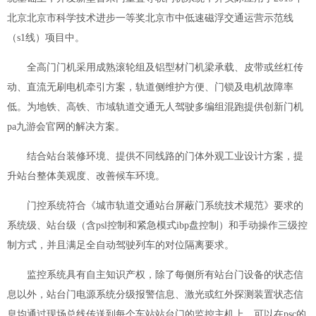
北京北京市科学技术进步一等奖北京市中低速磁浮交通运营示范线
（s1线）项目中。
全高门门机采用成熟滚轮组及铝型材门机梁承载、皮带或丝杠传
动、直流无刷电机牵引方案，轨道侧维护方便、门锁及电机故障率
低。为地铁、高铁、市域轨道交通无人驾驶多编组混跑提供创新门机
pa九游会官网的解决方案。
结合站台装修环境、提供不同线路的门体外观工业设计方案，提
升站台整体美观度、改善候车环境。
门控系统符合《城市轨道交通站台屏蔽门系统技术规范》要求的
系统级、站台级（含psl控制和紧急模式ibp盘控制）和手动操作三级控
制方式，并且满足全自动驾驶列车的对位隔离要求。
监控系统具有自主知识产权，除了每侧所有站台门设备的状态信
息以外，站台门电源系统分级报警信息、激光或红外探测装置状态信
息均通过现场总线传送到每个车站站台门的监控主机上，可以在psc的