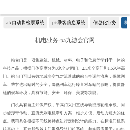
afc自动售检票系统
pis乘客信息系统
信息化业务
机
以云平台为基础的中心级afc系统
机电业务-pa九游会官网
以标准化为基础的afc终端设备产品
以大数据为基础的afc集中管理系统
站台门是一项集建筑、机械、材料、电子和信息等学科于一体的
科技产品，根据门体高度分为3米全封闭门、2.5米全高门和1.5米半高
门。站台门可以有效地减少空气对流造成的站台空调的流失，保障列
车、乘客进出站时的安全，降低列车运行噪音对车站的影响，提供舒
适的候车环境，具有节能、安全、环保、美观等功能。
门机具有自主知识产权，半高门采用直线导轨或滚轮组承载、同
步齿形带传动、直流无刷电机牵引方案，维护方便、启动力矩大的优
点。我司具备根据不同线路特点进行定制设计的能力。在标准门机系
统基础上，开发新型首末门重叠导轨门机系统，并实际应用于2019年