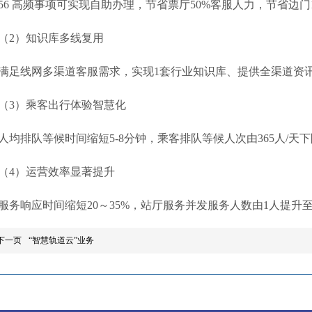
56 高频事项可实现自助办理，节省票厅50%客服人力，节省边门
（2）知识库多线复用
满足线网多渠道客服需求，实现1套行业知识库、提供全渠道资
（3）乘客出行体验智慧化
人均排队等候时间缩短5-8分钟，乘客排队等候人次由365人/天下降
（4）运营效率显著提升
服务响应时间缩短20～35%，站厅服务并发服务人数由1人提升
下一页
“智慧轨道云”业务