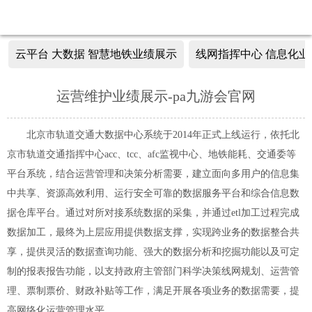
云平台 大数据 智慧地铁业绩展示
线网指挥中心 信息化业
运营维护业绩展示-pa九游会官网
北京市轨道交通大数据中心系统于2014年正式上线运行，依托北
京市轨道交通指挥中心acc、tcc、afc监视中心、地铁能耗、交通委等
平台系统，结合运营管理和决策分析需要，建立面向多用户的信息集
中共享、资源高效利用、运行安全可靠的数据服务平台和综合信息数
据仓库平台。通过对所对接系统数据的采集，并通过etl加工过程完成
数据加工，最终为上层应用提供数据支撑，实现跨业务的数据整合共
享，提供灵活的数据查询功能、强大的数据分析和挖掘功能以及可定
制的报表报告功能，以支持政府主管部门科学决策线网规划、运营管
理、票制票价、财政补贴等工作，满足开展各项业务的数据需要，提
高网络化运营管理水平。