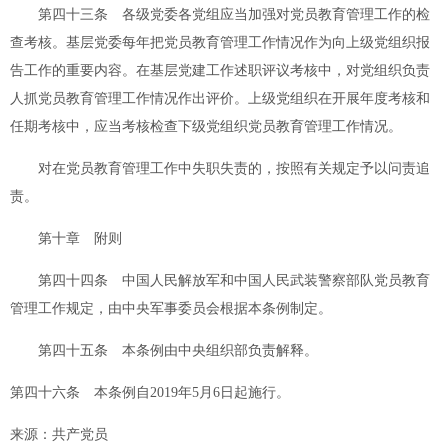
第四十三条 各级党委各党组应当加强对党员教育管理工作的检
查考核。基层党委每年把党员教育管理工作情况作为向上级党组织报
告工作的重要内容。在基层党建工作述职评议考核中，对党组织负责
人抓党员教育管理工作情况作出评价。上级党组织在开展年度考核和
任期考核中，应当考核检查下级党组织党员教育管理工作情况。
对在党员教育管理工作中失职失责的，按照有关规定予以问责追
责。
第十章 附则
第四十四条 中国人民解放军和中国人民武装警察部队党员教育
管理工作规定，由中央军事委员会根据本条例制定。
第四十五条 本条例由中央组织部负责解释。
第四十六条 本条例自2019年5月6日起施行。
来源：共产党员